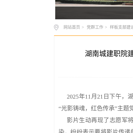
网站首页
>
党群工作
>
样板支部建
湖南城建职院建
2025年11月21日
“光影铸魂，红色传承”主
影片生动再现了志愿军
染，纷纷表示要将影片传递