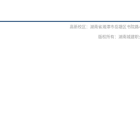
高新校区：湖南省湘潭市岳塘区书院路42号 
版权所有：湖南城建职