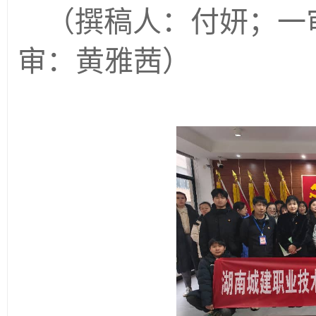
（撰稿人：
付妍
；一
审：
黄雅茜
）