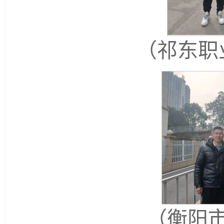
（祁东职
（衡阳