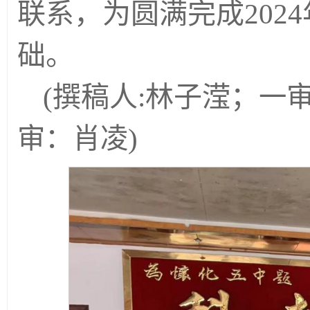
联系，为圆满完成202
础。
(撰稿人:林子滢；
一
)
审：肖凌