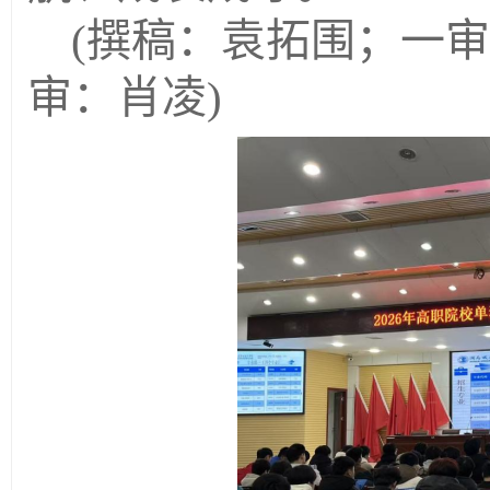
(撰稿：袁拓围；一
审：肖凌)