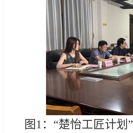
图
1：“楚怡工匠计划