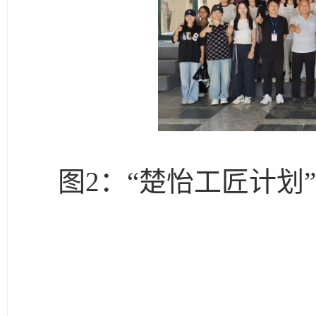
图
2：“楚怡工匠计划