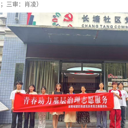
妍；三审：肖凌
）