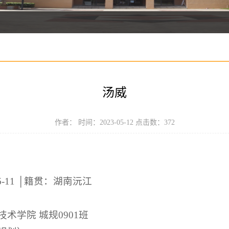
汤威
作者： 时间：2023-05-12 点击数：
372
6-11 │籍贯：湖南沅江
术学院 城规0901班