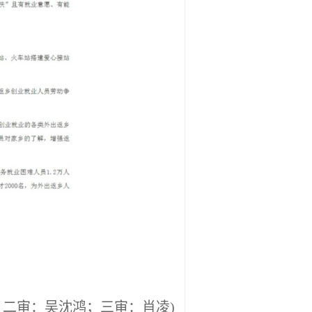
；二审：吴沈鸿；三审：肖凌)