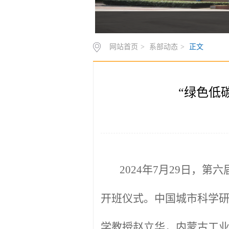
网站首页
>
系部动态
>
正文
“绿色低
2024年7月29日，
开班仪式。中国城市科学
学教授赵立华，内蒙古工